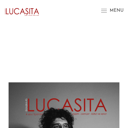
MENU
YAŞAM
CEMİYET
KÜLTÜR VE SANAT
SAĞLIK
GÜZELLİK
SEYAHAT & GURME
TREND